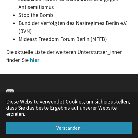
Antisemitismus
Stop the Bomb
Bund der Verfolgten des Naziregimes Berlin e.V.
(BVN)
Mideast Freedom Forum Berlin (MFFB)
Die aktuelle Liste der weiteren Unterstützer_innen
finden Sie
hier
.
DE
EN
Diese Website verwendet Cookies, um sicherzustellen,
dass Sie das beste Ergebnis auf unserer Website
Impressum
|
About
erzielen.
Verstanden!
Facebook
Twitter
YouTube