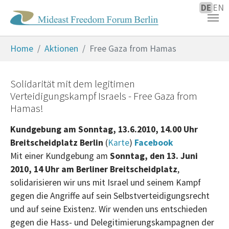
DE
EN
Zum Hauptinhalt springen
Sie sind hier:
Home
Aktionen
Free Gaza from Hamas
Solidarität mit dem legitimen
Verteidigungskampf Israels - Free Gaza from
Hamas!
Kundgebung am Sonntag, 13.6.2010, 14.00 Uhr
Breitscheidplatz Berlin
(
Karte
)
Facebook
Mit einer Kundgebung am
Sonntag, den 13. Juni
2010, 14 Uhr am Berliner Breitscheidplatz
,
solidarisieren wir uns mit Israel und seinem Kampf
gegen die Angriffe auf sein Selbstverteidigungsrecht
und auf seine Existenz. Wir wenden uns entschieden
gegen die Hass- und Delegitimierungskampagnen der