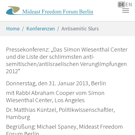
DE
EN
Zum Hauptinhalt springen
Sie sind hier:
Home
Konferenzen
Antisemitic Slurs
Pressekonferenz: „Das Simon Wiesenthal Center
und die Liste der schlimmsten anti-
semitischen/antiisraelischen Verunglimpfungen
2012“
Donnerstag, den 31. Januar 2013, Berlin
mit Rabbi Abraham Cooper vom Simon
Wiesenthal Center, Los Angeles
Dr. Matthias Küntzel, Politikwissenschaftler,
Hamburg
Begrüßung:
Michael Spaney, Mideast Freedom
Forum Berlin