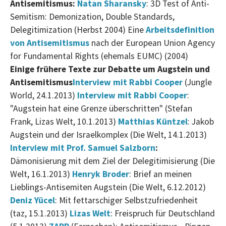
Antisemitismus:
Natan Sharansky
: 3D Test of Anti-
Semitism: Demonization, Double Standards,
Delegitimization (Herbst 2004) Eine
Arbeitsdefinition
von Antisemitismus
nach der European Union Agency
for Fundamental Rights (ehemals EUMC) (2004)
Einige frühere Texte zur Debatte um Augstein und
Antisemitismus
Interview mit Rabbi Cooper
(Jungle
World, 24.1.2013)
Interview mit Rabbi Cooper
:
"Augstein hat eine Grenze überschritten" (Stefan
Frank, Lizas Welt, 10.1.2013)
Matthias Küntzel
: Jakob
Augstein und der Israelkomplex (Die Welt, 14.1.2013)
Interview mit Prof. Samuel Salzborn
:
Dämonisierung mit dem Ziel der Delegitimisierung (Die
Welt, 16.1.2013)
Henryk Broder
: Brief an meinen
Lieblings-Antisemiten Augstein (Die Welt, 6.12.2012)
Deniz Yücel
: Mit fettarschiger Selbstzufriedenheit
(taz, 15.1.2013)
Lizas Welt
: Freispruch für Deutschland