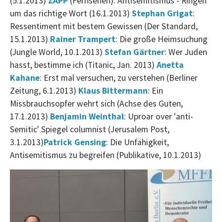
(5.1.2013)
ZAPP
(Fernsehen): Antisemitismus - Ringen
um das richtige Wort (16.1.2013)
Stephan Grigat
:
Ressentiment mit bestem Gewissen (Der Standard,
15.1.2013)
Rainer Trampert
: Die große Heimsuchung
(Jungle World, 10.1.2013)
Stefan Gärtner
: Wer Juden
hasst, bestimme ich (Titanic, Jan. 2013)
Anetta
Kahane
: Erst mal versuchen, zu verstehen (Berliner
Zeitung, 6.1.2013)
Klaus Bittermann
: Ein
Missbrauchsopfer wehrt sich (Achse des Guten,
17.1.2013)
Benjamin Weinthal
:
Uproar over 'anti-
Semitic' Spiegel columnist (Jerusalem Post,
3.1.2013)
Patrick Gensing
: Die Unfähigkeit,
Antisemitismus zu begreifen (Publikative, 10.1.2013)