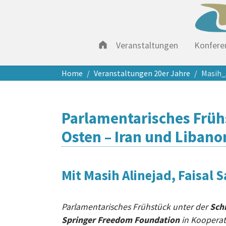
Veranstaltungen
Konfere
Zum Hauptinhalt springen
Sie sind hier:
Home
Veranstaltungen 20er Jahre
Masih_
Parlamentarisches Früh
Osten – Iran und Libano
Mit Masih Alinejad, Faisal
Parlamentarisches Frühstück unter der
Sch
Springer Freedom Foundation
in Koopera