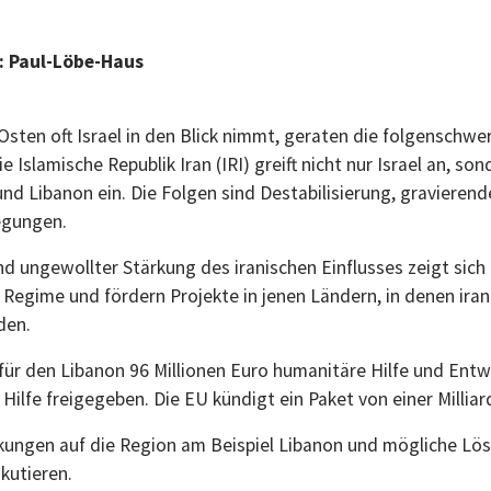
t: Paul-Löbe-Haus
ten oft Israel in den Blick nimmt, geraten die folgenschwe
slamische Republik Iran (IRI) greift nicht nur Israel an, son
und Libanon ein. Die Folgen sind Destabilisierung, graviere
egungen.
 ungewollter Stärkung des iranischen Einflusses zeigt sich 
Regime und fördern Projekte in jenen Ländern, in denen iran
den.
ür den Libanon 96 Millionen Euro humanitäre Hilfe und Entwi
ilfe freigegeben. Die EU kündigt ein Paket von einer Millia
irkungen auf die Region am Beispiel Libanon und mögliche Lö
kutieren.