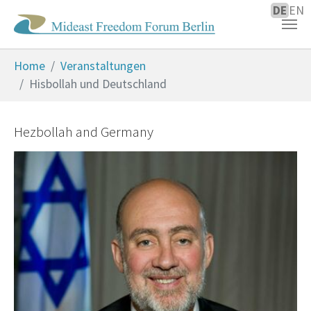
DE
EN
Zum Hauptinhalt springen
Sie sind hier:
Home
Veranstaltungen
Hisbollah und Deutschland
Hezbollah and Germany