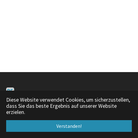
DE
EN
Diese Website verwendet Cookies, um sicherzustellen,
dass Sie das beste Ergebnis auf unserer Website
Impressum
|
About
erzielen.
Verstanden!
Facebook
Twitter
YouTube