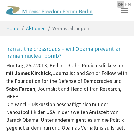
DE
EN
Zum Hauptinhalt springen
Sie sind hier:
Home
Aktionen
Veranstaltungen
Iran at the crossroads – will Obama prevent an
Iranian nuclear bomb?
Montag, 25.2.2013, Berlin, 19 Uhr: Podiumsdiskussion
mit
James Kirchick
, Journalist and Senior Fellow with
the Foundation for the Defense of Democracies und
Saba Farzan
, Journalist and Head of Iran Research,
MFFB.
Die Panel – Diskussion beschäftigt sich mit der
Nahostpolitik der USA in der zweiten Amtszeit von
Barack Obama. Unter anderem geht es um die Politik
gegenüber dem Iran und Obamas Verhältnis zu Israel .