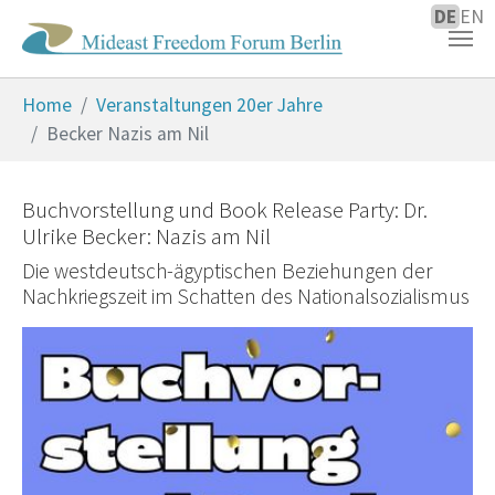
DE
EN
Zum Hauptinhalt springen
Sie sind hier:
Home
Veranstaltungen 20er Jahre
Becker Nazis am Nil
Buchvorstellung und Book Release Party: Dr.
Ulrike Becker: Nazis am Nil
Die westdeutsch-ägyptischen Beziehungen der
Nachkriegszeit im Schatten des Nationalsozialismus