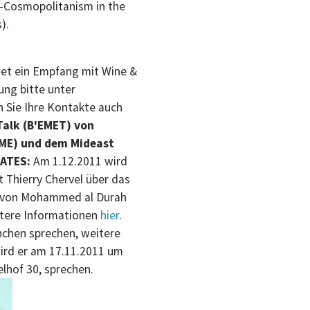
-Cosmopolitanism in the
).
det ein Empfang mit Wine &
ung bitte unter
n Sie Ihre Kontakte auch
 Talk (B'EMET) von
SPME) und dem Mideast
ATES:
Am 1.12.2011 wird
t Thierry Chervel über das
g von Mohammed al Durah
itere Informationen
hier
.
nchen sprechen, weitere
ird er am 17.11.2011 um
lhof 30, sprechen.