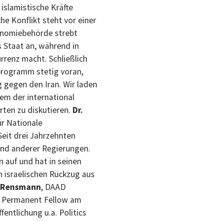
islamistische Kräfte
he Konflikt steht vor einer
tonomiebehörde strebt
s Staat an, während in
renz macht. Schließlich
mprogramm stetig voran,
g gegen den Iran. Wir laden
nem der international
rten zu diskutieren.
Dr.
ür Nationale
Seit drei Jahrzehnten
 und anderer Regierungen.
n auf und hat in seinen
en israelischen Rückzug aus
s Rensmann
, DAAD
nd Permanent Fellow am
ntlichung u.a. Politics