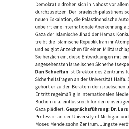
Demokratie drohen sich in Nahost vor allem 
durchzusetzen. Der israelisch-palästinensisc
neuen Eskalation, die Palästinensische Au
unbeirrt eine internationale Anerkennung al
Gaza der Islamische Jihad der Hamas Konkur
treibt die Islamische Republik Iran ihr Ato
und es gibt Anzeichen für einen Militärschla
Sie herzlich ein, diese Entwicklungen mit ei
angesehensten israelischen Sicherheitsexpe
Dan Schueftan
ist Direktor des Zentrums f
Sicherheitsfragen an der Universität Haifa. 
gehört er zu den Beratern der israelischen
Er tritt regelmäßig in internationalen Medie
Büchern u.a. einflussreich für den einseitig
Gaza plädiert.
Gesprächsführung: Dr. Lar
Professor an der University of Michigan u
Moses Mendelssohn Zentrum. Jüngste Veröffe